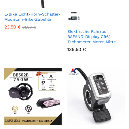
E-Bike Licht-Horn-Schalter-
Mountain-Bike-Zubehör
23,50
€
31,50
€
Elektrische Fahrrad
BAFANG-Display C961-
Tachometer-Motor-Mitte
136,50
€