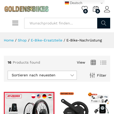
Deutsch
0
0
.
.
is
is
Finden
Home
/
Shop
/
E-Bike-Ersatzteile
/
E-Bike-Nachrüstung
16
Products found
View
Sortieren nach neuesten
Filter