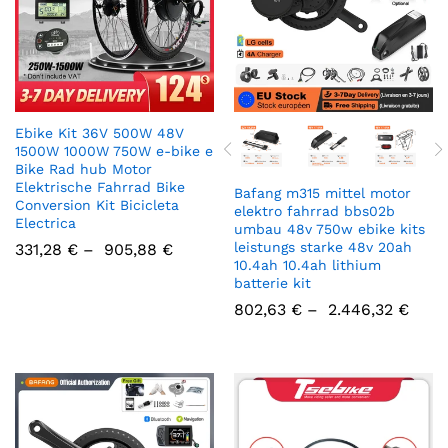
Ebike Kit 36V 500W 48V
1500W 1000W 750W e-bike e
Bike Rad hub Motor
Elektrische Fahrrad Bike
Bafang m315 mittel motor
Conversion Kit Bicicleta
elektro fahrrad bbs02b
Electrica
umbau 48v 750w ebike kits
leistungs starke 48v 20ah
331,28
€
–
905,88
€
10.4ah 10.4ah lithium
batterie kit
802,63
€
–
2.446,32
€