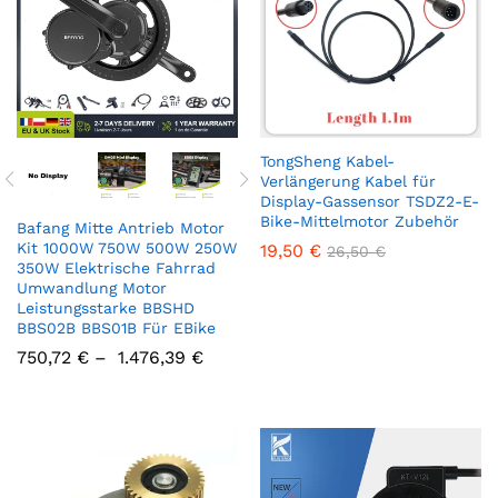
TongSheng Kabel-
Verlängerung Kabel für
Display-Gassensor TSDZ2-E-
Bike-Mittelmotor Zubehör
Bafang Mitte Antrieb Motor
Kit 1000W 750W 500W 250W
19,50
€
26,50
€
350W Elektrische Fahrrad
Umwandlung Motor
Leistungsstarke BBSHD
BBS02B BBS01B Für EBike
750,72
€
–
1.476,39
€