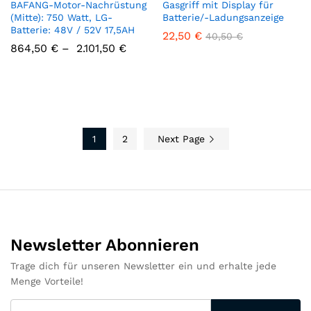
BAFANG-Motor-Nachrüstung
Gasgriff mit Display für
(Mitte): 750 Watt, LG-
Batterie/-Ladungsanzeige
Batterie: 48V / 52V 17,5AH
22,50
€
40,50
€
864,50
€
–
2.101,50
€
1
2
Next Page
Newsletter Abonnieren
Trage dich für unseren Newsletter ein und erhalte jede
Menge Vorteile!