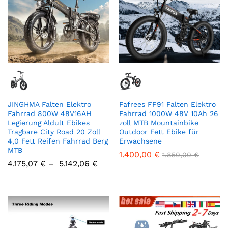
JINGHMA Falten Elektro
Fafrees FF91 Falten Elektro
Fahrrad 800W 48V16AH
Fahrrad 1000W 48V 10Ah 26
Legierung Aldult Ebikes
zoll MTB Mountainbike
Tragbare City Road 20 Zoll
Outdoor Fett Ebike für
4,0 Fett Reifen Fahrrad Berg
Erwachsene
MTB
1.400,00
€
1.850,00
€
4.175,07
€
–
5.142,06
€