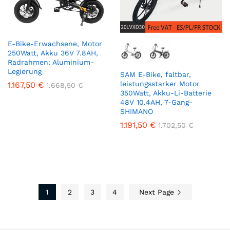
E-Bike-Erwachsene, Motor
250Watt, Akku 36V 7.8AH,
Radrahmen: Aluminium-
Legierung
SAM E-Bike, faltbar,
leistungsstarker Motor
1.167,50
€
1.668,50
€
350Watt, Akku-Li-Batterie
48V 10.4AH, 7-Gang-
SHIMANO
1.191,50
€
1.702,50
€
1
2
3
4
Next Page