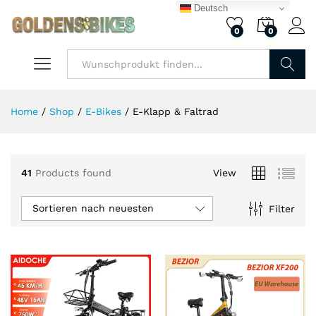
Deutsch
0
0
.
.
is
is
Finden
Home
/
Shop
/
E-Bikes
/
E-Klapp & Faltrad
41
Products found
View
Sortieren nach neuesten
Filter