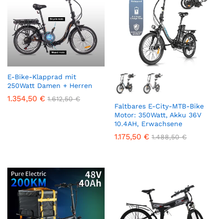
E-Bike-Klapprad mit
250Watt Damen + Herren
1.354,50
€
1.612,50
€
Faltbares E-City-MTB-Bike
Motor: 350Watt, Akku 36V
10.4AH, Erwachsene
1.175,50
€
1.488,50
€