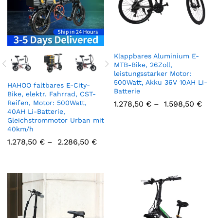
Klappbares Aluminium E-
MTB-Bike, 26Zoll,
leistungsstarker Motor:
500Watt, Akku 36V 10AH Li-
HAHOO faltbares E-City-
Batterie
Bike, elektr. Fahrrad, CST-
Reifen, Motor: 500Watt,
1.278,50
€
–
1.598,50
€
40AH Li-Batterie,
Gleichstrommotor Urban mit
40km/h
1.278,50
€
–
2.286,50
€