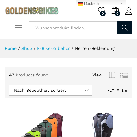
Deutsch
0
0
.
.
is
is
Finden
Home
/
Shop
/
E-Bike-Zubehör
/
Herren-Bekleidung
47
Products found
View
Nach Beliebtheit sortiert
Filter