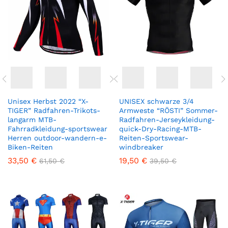
Unisex Herbst 2022 “X-
UNISEX schwarze 3/4
TIGER” Radfahren-Trikots-
Armweste “RÖSTI” Sommer-
langarm MTB-
Radfahren-Jerseykleidung-
Fahrradkleidung-sportswear
quick-Dry-Racing-MTB-
Herren outdoor-wandern-e-
Reiten-Sportswear-
Biken-Reiten
windbreaker
33,50
€
19,50
€
61,50
€
39,50
€