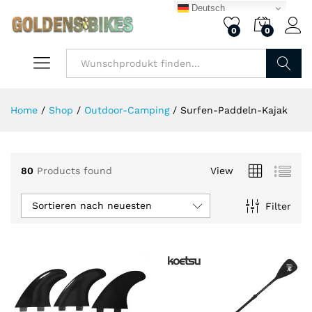
Deutsch
0
0
.
.
is
is
Finden
Home
/
Shop
/
Outdoor-Camping
/
Surfen-Paddeln-Kajak
80
Products found
View
Sortieren nach neuesten
Filter