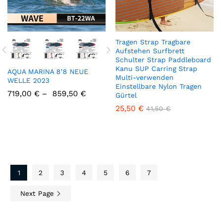
Tragen Strap Tragbare
Aufstehen Surfbrett
Schulter Strap Paddleboard
Kanu SUP Carring Strap
AQUA MARINA 8’8 NEUE
Multi-verwenden
WELLE 2023
Einstellbare Nylon Tragen
719,00
€
–
859,50
€
Gürtel
25,50
€
41,50
€
1
2
3
4
5
6
7
Next Page