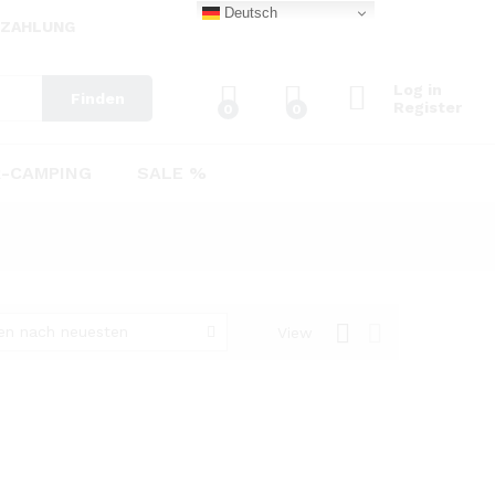
Deutsch
EZAHLUNG
Log in
Finden
Register
0
0
-CAMPING
SALE %
ren nach neuesten
View