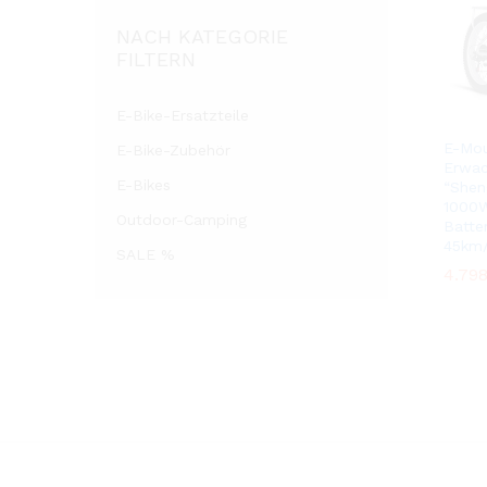
NACH KATEGORIE
FILTERN
E-Bike-Ersatzteile
E-Mou
E-Bike-Zubehör
Erwac
E-Bikes
“Shen
1000W
Outdoor-Camping
Batte
45km
SALE %
4.79
4.79