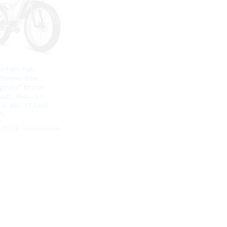
ntain-Fat-
hsene-Bike
gmilo” Motor
att, Akku-Li-
rie 48V 17,5AH,
/h
8,50
8,50
€
€
9.596,50
9.596,50
€
€