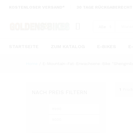
KOSTENLOSER VERSAND*
30 TAGE RÜCKGABERECHT
Alle
STARTSEITE
ZUM KATALOG
E-BIKES
E
Home
/
E-Mountain-Fat-Erwachsene-Bike "Shengmil
1
Prod
NACH PREIS FILTERN
Min.
Max.
Preis
Preis