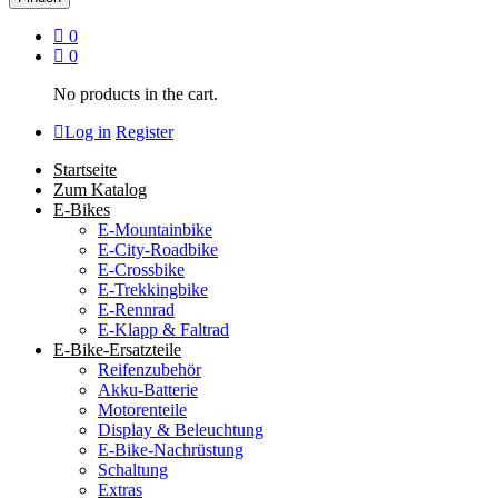
0
0
No products in the cart.
Log in
Register
Startseite
Zum Katalog
E-Bikes
E-Mountainbike
E-City-Roadbike
E-Crossbike
E-Trekkingbike
E-Rennrad
E-Klapp & Faltrad
E-Bike-Ersatzteile
Reifenzubehör
Akku-Batterie
Motorenteile
Display & Beleuchtung
E-Bike-Nachrüstung
Schaltung
Extras