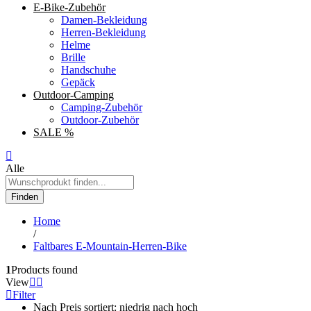
E-Bike-Zubehör
Damen-Bekleidung
Herren-Bekleidung
Helme
Brille
Handschuhe
Gepäck
Outdoor-Camping
Camping-Zubehör
Outdoor-Zubehör
SALE %
Alle
Finden
Home
/
Faltbares E-Mountain-Herren-Bike
1
Products found
View
Filter
Nach Preis sortiert: niedrig nach hoch