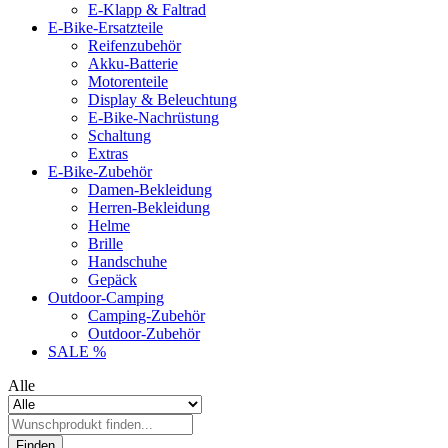
E-Klapp & Faltrad
E-Bike-Ersatzteile
Reifenzubehör
Akku-Batterie
Motorenteile
Display & Beleuchtung
E-Bike-Nachrüstung
Schaltung
Extras
E-Bike-Zubehör
Damen-Bekleidung
Herren-Bekleidung
Helme
Brille
Handschuhe
Gepäck
Outdoor-Camping
Camping-Zubehör
Outdoor-Zubehör
SALE %
Alle
Finden