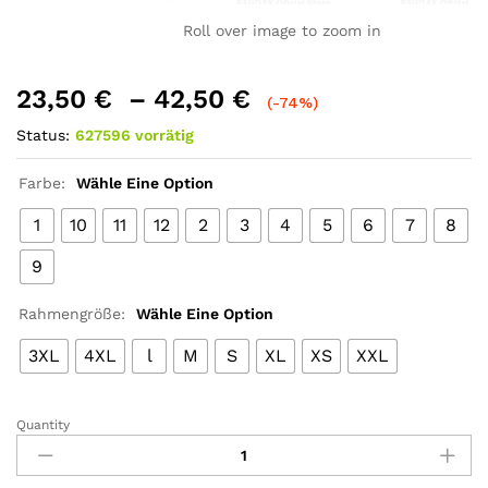
Roll over image to zoom in
23,50
€
–
42,50
€
(-74%)
Status:
627596 vorrätig
Farbe:
Wähle Eine Option
1
10
11
12
2
3
4
5
6
7
8
9
Rahmengröße:
Wähle Eine Option
3XL
4XL
l
M
S
XL
XS
XXL
Quantity
2022
Raudax
Sport