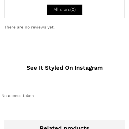
vo
n
All stars(
0
)
5
There are no reviews yet.
See It Styled On Instagram
No access token
Related products