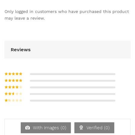
Only logged in customers who have purchased this product
may leave a review.
Reviews
Bewertet mit
5
von 5
Bewertet
mit
4
von
Bewerte
5
t mit
3
Bew
von 5
ertet
Be
mit
w
2
ert
von
et
5
mi
With images (
0
)
Verified (
0
)
t
1