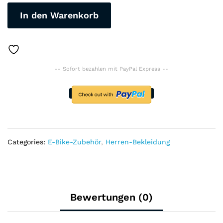
Team
In den Warenkorb
Training
Radfahren
Kleidung
Atmungsaktiv
Männer
-- Sofort bezahlen mit PayPal Express --
Kurzarm
Mallot
Ciclismo
Hombre
Verano
Radfahren
Jersey
Categories:
E-Bike-Zubehör
,
Herren-Bekleidung
Sets
quantity
Bewertungen (0)