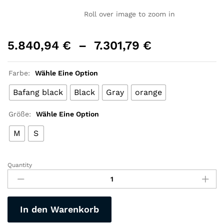
Roll over image to zoom in
5.840,94
€
–
7.301,79
€
Farbe:
Wähle Eine Option
Bafang black
Black
Gray
orange
Größe:
Wähle Eine Option
M
S
Quantity
27,5-
zoll
Elektrische
Mountainbike
In den Warenkorb
Li-
Ion