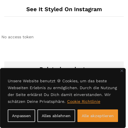
See It Styled On Instagram
No access token
Related products
Unsere Website benutzt
🍪
Cookies, um das beste
Webseiten Erlebnis zu ermöglichen. Durch die Nutzung
der Seite erklärst Du Dich damit einverstanden. Wir
schätzen Deine Privatsphäre.
Cookie Richtlinie
Anpassen
Alles ablehnen
Alle akzeptieren