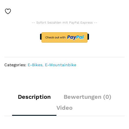
batterie
emtb
250W
-- Sofort bezahlen mit PayPal Express --
mitte
motor
drehmoment
sensor
elektrische
unterstützen
off-
Categories:
E-Bikes
,
E-Mountainbike
road
fahrrad
quantity
Description
Bewertungen (0)
Video