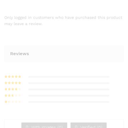
Only logged in customers who have purchased this product
may leave a review.
Reviews
Bewertet mit
5
von 5
Bewertet
mit
4
von
Bewerte
5
t mit
3
Bew
von 5
ertet
Be
mit
2
w
von
ert
5
et
mi
With images (
0
)
Verified (
0
)
t
1