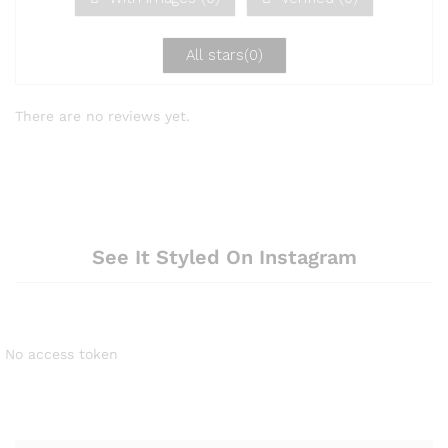
vo
n
5
All stars(
0
)
There are no reviews yet.
See It Styled On Instagram
No access token