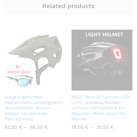
Related products
Integral-geformter
NEUE Technik-Fahrrad-LED-
Radfahrhelm-atmungsaktiv-
Licht, wiederaufladbar,
Mountainbike-Reiten-
sicherer Fahrradhelm für
Skaten-ultraleichter
Mountain-Road-Sport für
Fahrrad Helm
Männer
52,50
€
–
56,50
€
19,50
€
–
25,50
€