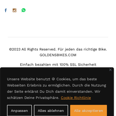
©2023 All Rights Reserved. Für jeden das richtige Bike.
GOLDENSBIKES.COM
Einfach bezahlen mit 100% SSL Sicherheit
Unsere Website benutzt
🍪
Cookies, um das beste
Webseiten Erlebnis zu ermöglichen. Durch die Nutzung
der Seite erklärst Du Dich damit einverstanden. Wir
Select at least 2 products
schätzen Deine Privatsphäre.
Cookie Richtlinie
to compare
Anpassen
Alles ablehnen
Alle akzeptieren
View comparison