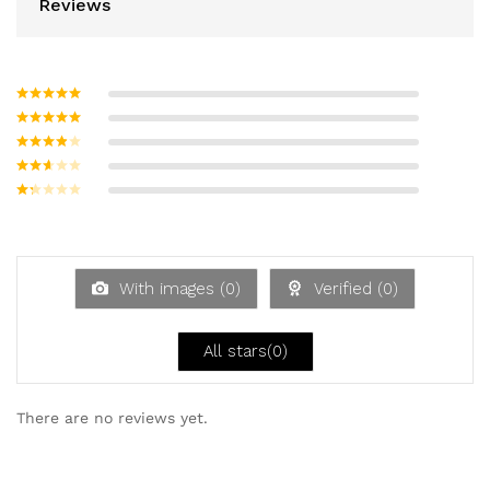
Reviews
Bewertet mit
5
von 5
Bewertet
mit
4
von
Bewerte
5
t mit
3
Bew
von 5
ertet
Be
mit
w
2
ert
von
et
5
mi
With images (
0
)
Verified (
0
)
t
1
vo
n
All stars(
0
)
5
There are no reviews yet.