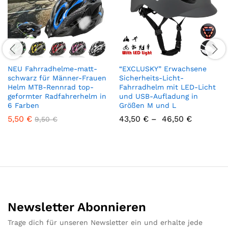
NEU Fahrradhelme-matt-
“EXCLUSKY” Erwachsene
schwarz für Männer-Frauen
Sicherheits-Licht-
Helm MTB-Rennrad top-
Fahrradhelm mit LED-Licht
geformter Radfahrerhelm in
und USB-Aufladung in
6 Farben
Größen M und L
5,50
€
43,50
€
–
46,50
€
9,50
€
Newsletter Abonnieren
Trage dich für unseren Newsletter ein und erhalte jede