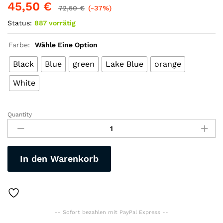
45,50
€
72,50
€
(-37%)
Status:
887 vorrätig
Farbe:
Wähle Eine Option
Black
Blue
green
Lake Blue
orange
White
Quantity
"Cairbull"
Studie
XC
für
In den Warenkorb
Mountain-
Road-
Scooter-
Helm,
ultraleicht
-- Sofort bezahlen mit PayPal Express --
nur