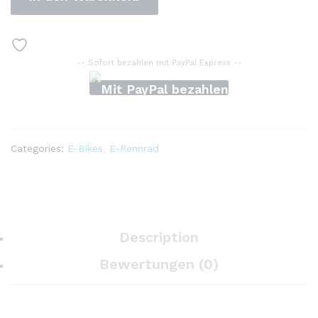
Mountainbike
48v
15ah
Batterie
-- Sofort bezahlen mit PayPal Express --
für
50km
Reichweite
50
km/h
Categories:
E-Bikes
,
E-Rennrad
Höchst
geschwindigkeit
21-
Gang-
Getriebe
Outdoor
Description
Fat
Bewertungen (0)
E-
Bike
quantity