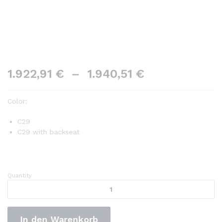
1.922,91
€
–
1.940,51
€
Color:
C29
C29 with backseat
Quantity
Duotts
c29
Elektro
fahrrad
In den Warenkorb
750w