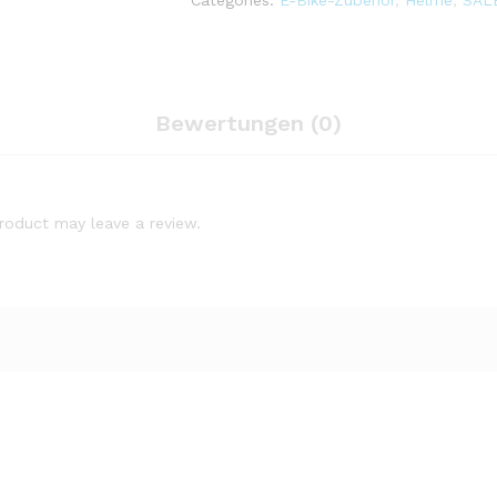
Categories:
E-Bike-Zubehör
,
Helme
,
SAL
Sonnenblende
Unisex
quantity
Bewertungen (0)
roduct may leave a review.