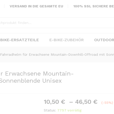
VERSAND IN DIE GESAMTE EU
100% SSL SICHERE B
-BIKE-ERSATZTEILE
E-BIKE-ZUBEHÖR
OUTDOOR
 Fahrradhelm für Erwachsene Mountain-Downhill-Offroad mit Son
ür Erwachsene Mountain-
 Sonnenblende Unisex
10,50
€
–
46,50
€
Save
57,00
€
(-55%)
Status:
7757 vorrätig