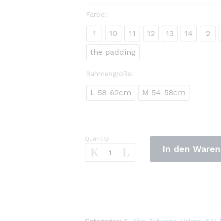
Farbe:
1
10
11
12
13
14
2
the padding
Rahmengröße:
L 58-62cm
M 54-58cm
Quantity
"Exclusky"
In den Waren
Fahrradhelm
für
Erwachsene
Mountain-
Downhill-
Offroad
mit