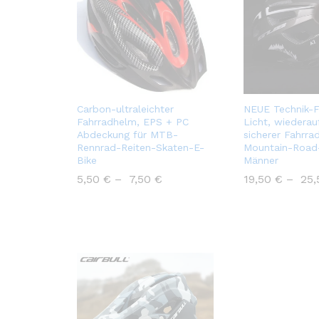
Carbon-ultraleichter
NEUE Technik-
Fahrradhelm, EPS + PC
Licht, wiederau
Abdeckung für MTB-
sicherer Fahrra
Rennrad-Reiten-Skaten-E-
Mountain-Road-
Bike
Männer
5,50
€
–
7,50
€
19,50
€
–
25