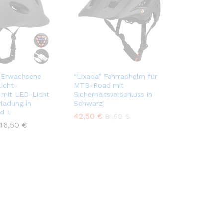
 Erwachsene
“Lixada” Fahrradhelm für
Licht-
MTB-Road mit
 mit LED-Licht
Sicherheitsverschluss in
ladung in
Schwarz
d L
42,50
€
81,50
€
46,50
€