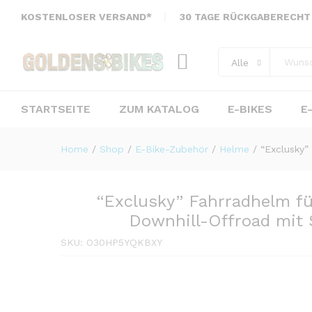
Sonnenblende Unisex
KOSTENLOSER VERSAND*
30 TAGE RÜCKGABERECHT
Bewertungen (0)
Alle
STARTSEITE
ZUM KATALOG
E-BIKES
E
Home
/
Shop
/
E-Bike-Zubehör
/
Helme
/
“Exclusky”
“Exclusky” Fahrradhelm f
Downhill-Offroad mit
SKU:
O30HP5YQKBXY