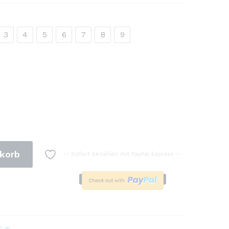
3
4
5
6
7
8
9
korb
-- Sofort bezahlen mit PayPal Express --