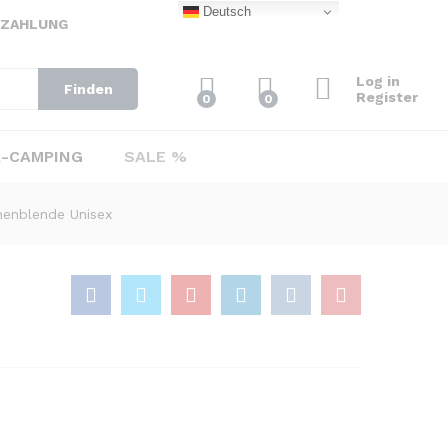
10,50
€
–
Deutsch
Add to Cart
EZAHLUNG
46,50
€
Log in
Finden
Register
0
0
-CAMPING
SALE %
nenblende Unisex