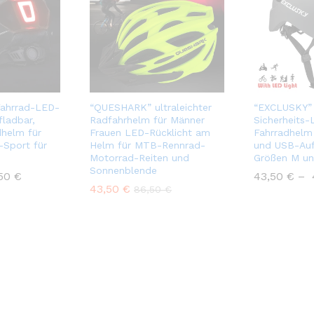
Fahrrad-LED-
“QUESHARK” ultraleichter
“EXCLUSKY”
fladbar,
Radfahrhelm für Männer
Sicherheits-
dhelm für
Frauen LED-Rücklicht am
Fahrradhelm
Sport für
Helm für MTB-Rennrad-
und USB-Auf
Motorrad-Reiten und
Größen M un
Sonnenblende
,50
€
43,50
€
–
43,50
€
86,50
€