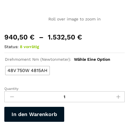
Roll over image to zoom in
940,50
€
–
1.532,50
€
Status:
8 vorrätig
Drehmoment Nm (Newtonmeter):
Wähle Eine Option
48V 750W 4815AH
Quantity
Faltbares
Erwachsene-
Elektro-
Bike,
In den Warenkorb
Motor
250Watt,
Akku-