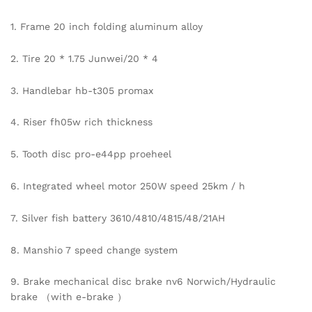
1. Frame 20 inch folding aluminum alloy
2. Tire 20 * 1.75 Junwei/20 * 4
3. Handlebar hb-t305 promax
4. Riser fh05w rich thickness
5. Tooth disc pro-e44pp proeheel
6. Integrated wheel motor 250W speed 25km / h
7. Silver fish battery 3610/4810/4815/48/21AH
8. Manshio 7 speed change system
9. Brake mechanical disc brake nv6 Norwich/Hydraulic
brake （with e-brake ）