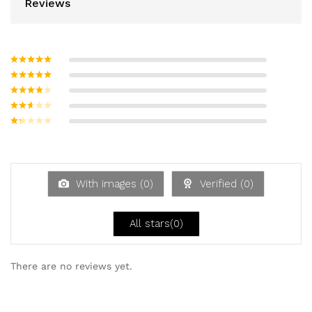
Reviews
Bewertet mit
5
von 5
Bewertet
mit
4
von
Bewerte
5
t mit
3
Bew
von 5
ertet
Be
mit
w
2
ert
von
et
5
mi
With images (
0
)
Verified (
0
)
t
1
vo
n
All stars(
0
)
5
There are no reviews yet.