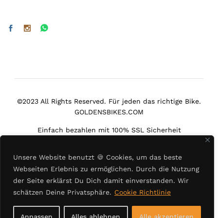
©2023 All Rights Reserved. Für jeden das richtige Bike.
GOLDENSBIKES.COM
Einfach bezahlen mit 100% SSL Sicherheit
Unsere Website benutzt
🍪
Cookies, um das beste
Webseiten Erlebnis zu ermöglichen. Durch die Nutzung
der Seite erklärst Du Dich damit einverstanden. Wir
Select at least 2 products
schätzen Deine Privatsphäre.
Cookie Richtlinie
to compare
Anpassen
Alles ablehnen
Alle akzeptieren