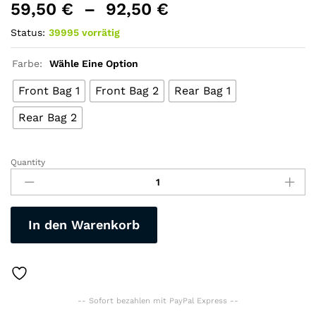
59,50
€
–
92,50
€
Status:
39995 vorrätig
Farbe:
Wähle Eine Option
Front Bag 1
Front Bag 2
Rear Bag 1
Rear Bag 2
Quantity
Gepäckträgertasche-
große
Kapazität-
Sattelgepäckträger
In den Warenkorb
schwarz
Sitz
quantity
-- Sofort bezahlen mit PayPal Express --