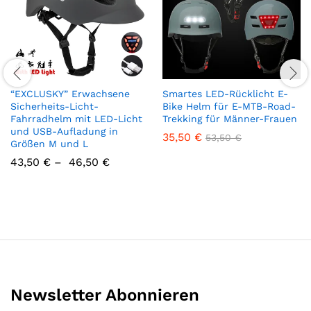
“EXCLUSKY” Erwachsene
Smartes LED-Rücklicht E-
Sicherheits-Licht-
Bike Helm für E-MTB-Road-
Fahrradhelm mit LED-Licht
Trekking für Männer-Frauen
und USB-Aufladung in
35,50
€
53,50
€
Größen M und L
43,50
€
–
46,50
€
Newsletter Abonnieren