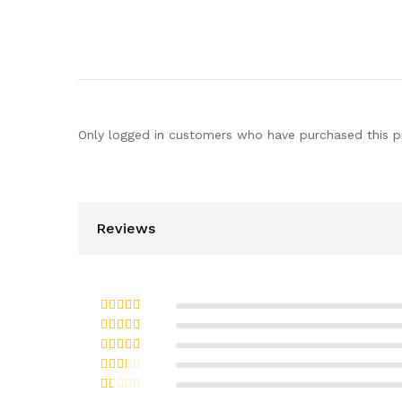
Only logged in customers who have purchased this p
Reviews
Bewertet
mit
5
von 5
Bewertet
mit
4
von
Bewert
5
et mit
Bew
3
von 5
ertet