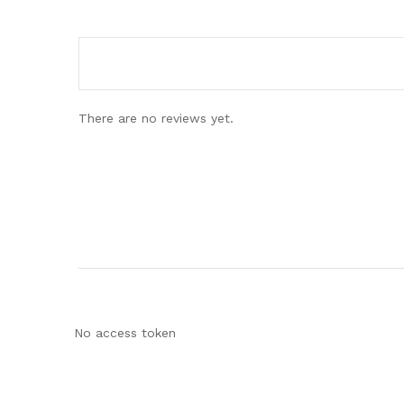
B
mit
e
2
w
von
er
5
tet
m
it
1
vo
n
There are no reviews yet.
5
No access token