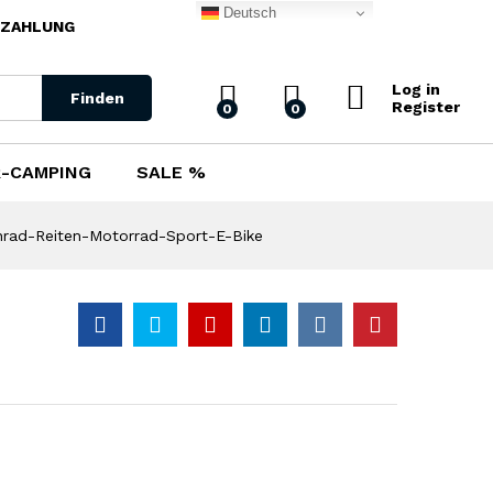
35,50
€
Deutsch
EZAHLUNG
–
Add to Cart
36,50
€
Log in
Finden
Register
0
0
-CAMPING
SALE %
ennrad-Reiten-Motorrad-Sport-E-Bike
)