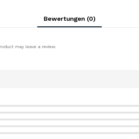
E-
Bike
Bewertungen (0)
quantity
roduct may leave a review.