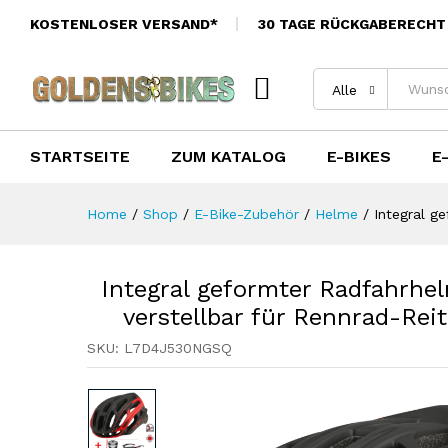
Rennrad-Reiten-Motorrad-Sp
KOSTENLOSER VERSAND*
30 TAGE RÜCKGABERECHT
Bewertungen (0)
Alle
STARTSEITE
ZUM KATALOG
E-BIKES
E
Home
/
Shop
/
E-Bike-Zubehör
/
Helme
/
Integral g
Integral geformter Radfahrhel
verstellbar für Rennrad-Re
SKU:
L7D4J530NGSQ