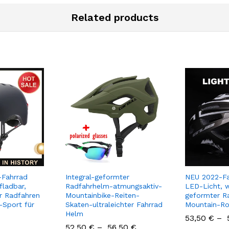
Related products
-Fahrrad
Integral-geformter
NEU 2022-Fa
fladbar,
Radfahrhelm-atmungsaktiv-
LED-Licht, w
r Radfahren
Mountainbike-Reiten-
geformter R
Sport für
Skaten-ultraleichter Fahrrad
Mountain-Ro
Helm
53,50
€
–
52,50
€
–
56,50
€