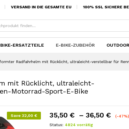
ort-E-Bike
VERSAND IN DIE GESAMTE EU
100% SSL SICHERE B
-BIKE-ERSATZTEILE
E-BIKE-ZUBEHÖR
OUTDOOR
eformter Radfahrhelm mit Rücklicht, ultraleicht-verstellbar für R
m mit Rücklicht, ultraleicht-
iten-Motorrad-Sport-E-Bike
35,50
€
–
36,50
€
Save
32,00
€
(-47%
Status:
4824 vorrätig