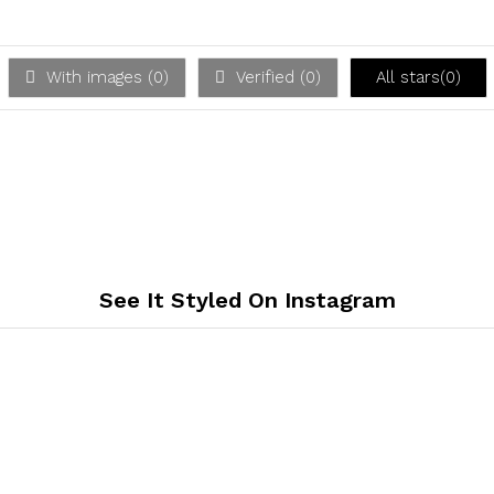
With images (
0
)
Verified (
0
)
All stars(
0
)
See It Styled On Instagram