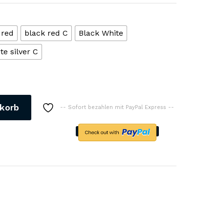
 red
black red C
Black White
te silver C
korb
-- Sofort bezahlen mit PayPal Express --