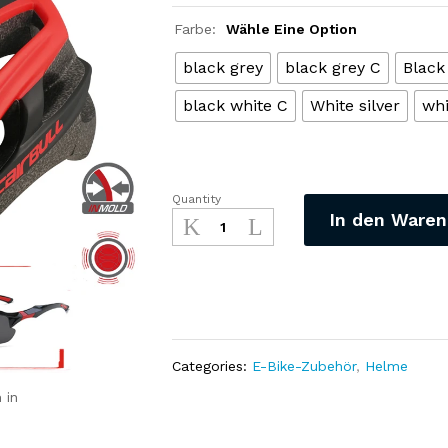
Farbe:
Wähle Eine Option
black grey
black grey C
Black
black white C
White silver
whi
Quantity
Integral
In den Waren
geformter
Radfahrhelm
mit
Rücklicht,
ultraleicht-
verstellbar
für
Categories:
E-Bike-Zubehör
,
Helme
Rennrad-
 in
Reiten-
Motorrad-
Sport-