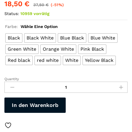
18,50
€
37,50
€
(-51%)
Status:
10959 vorrätig
Farbe:
Wähle Eine Option
Black
Black White
Blue Black
Blue White
Green White
Orange White
Pink Black
Red black
red white
White
Yellow Black
Quantity
Leichter
sportlicher
Fahrrad
Helm
In den Warenkorb
für
Rennrad-
E-
Bike-