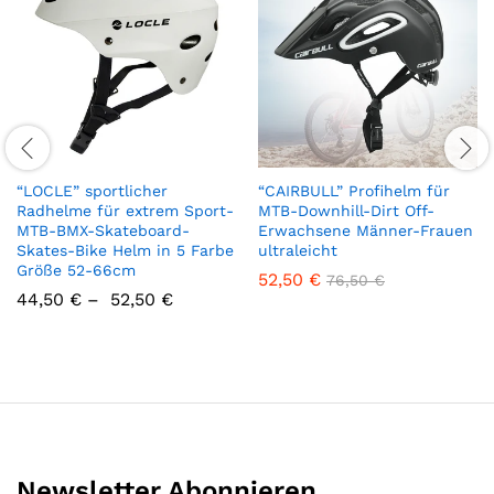
“LOCLE” sportlicher
“CAIRBULL” Profihelm für
Radhelme für extrem Sport-
MTB-Downhill-Dirt Off-
MTB-BMX-Skateboard-
Erwachsene Männer-Frauen
Skates-Bike Helm in 5 Farbe
ultraleicht
Größe 52-66cm
52,50
€
76,50
€
44,50
€
–
52,50
€
Newsletter Abonnieren