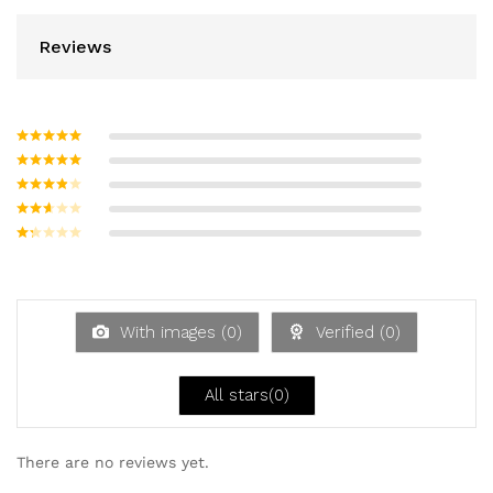
Reviews
Bewertet mit
5
von 5
Bewertet
mit
4
von
Bewerte
5
t mit
3
Bew
von 5
ertet
Be
mit
w
2
ert
von
et
5
mi
With images (
0
)
Verified (
0
)
t
1
vo
n
All stars(
0
)
5
There are no reviews yet.