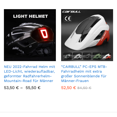
NEU 2022-Fahrrad Helm mit
“CAIRBULL” PC-EPS MTB-
LED-Licht, wiederaufladbar,
Fahrradhelm mit extra
geformter Radfahrerhelm-
großer Sonnenblende für
Mountain-Road für Männer
Männer-Frauen
53,50
€
–
55,50
€
52,50
€
84,50
€