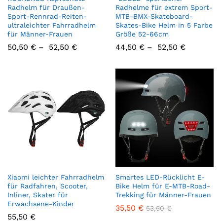
Radhelm für Draußen-
Radhelme für extrem Sport-
Sport-Rennrad-Reiten-
MTB-BMX-Skateboard-
ultraleichter Fahrradhelm
Skates-Bike Helm in 5 Farbe
für Männer-Frauen
Größe 52-66cm
50,50
€
–
52,50
€
44,50
€
–
52,50
€
Xiaomi leichter Fahrradhelm
Smartes LED-Rücklicht E-
für Radfahren, Scooter,
Bike Helm für E-MTB-Road-
Inliner, Skater für
Trekking für Männer-Frauen
Erwachsene-Kinder
35,50
€
53,50
€
55,50
€