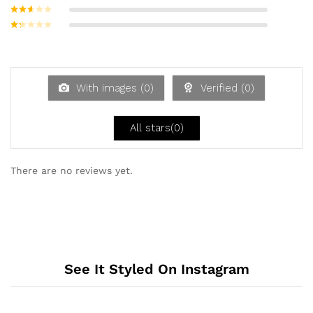
mit
4
von
Bewerte
5
t mit
3
Bew
von 5
ertet
Be
mit
w
2
ert
von
et
5
mi
With images (
0
)
Verified (
0
)
t
1
vo
n
All stars(
0
)
5
There are no reviews yet.
See It Styled On Instagram