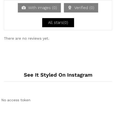
et
5
mi
With images (
0
)
Verified (
0
)
t
1
vo
n
All stars(
0
)
5
There are no reviews yet.
See It Styled On Instagram
No access token