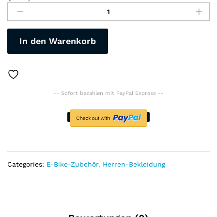
"RAUDAX"
2022
Radfahrer-
Sommer-
In den Warenkorb
Set,
Fahrrad
Kleidung
atmungsaktiv
MTB-
-- Sofort bezahlen mit PayPal Express --
Radfahrbekleidung,
Anzüge-
Triathlon-
Set
quantity
Categories:
E-Bike-Zubehör
,
Herren-Bekleidung