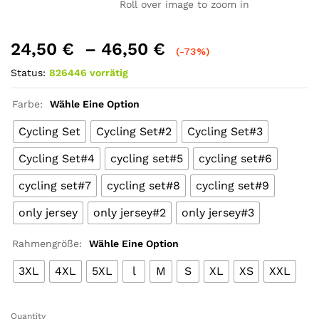
Roll over image to zoom in
24,50
€
–
46,50
€
(-73%)
Status:
826446 vorrätig
Farbe:
Wähle Eine Option
Cycling Set
Cycling Set#2
Cycling Set#3
Cycling Set#4
cycling set#5
cycling set#6
cycling set#7
cycling set#8
cycling set#9
only jersey
only jersey#2
only jersey#3
Rahmengröße:
Wähle Eine Option
3XL
4XL
5XL
l
M
S
XL
XS
XXL
Quantity