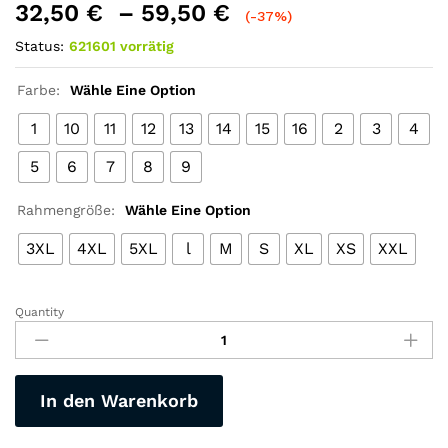
32,50
€
–
59,50
€
(-37%)
Status:
621601 vorrätig
Farbe:
Wähle Eine Option
1
10
11
12
13
14
15
16
2
3
4
5
6
7
8
9
Rahmengröße:
Wähle Eine Option
3XL
4XL
5XL
l
M
S
XL
XS
XXL
Quantity
"Raudax"
Langarm-
Radfahrset-
atmungsaktive
In den Warenkorb
Bekleidung
Radfahranzüge-