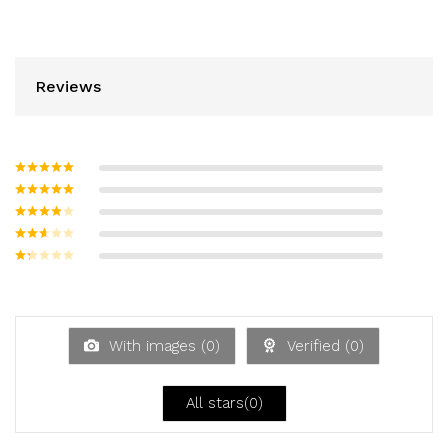
Reviews
Bewertet mit
5
von 5
Bewertet
mit
4
von
Bewerte
5
t mit
3
Bew
von 5
ertet
Be
mit
w
2
ert
von
et
5
mi
With images (
0
)
Verified (
0
)
t
1
vo
n
All stars(
0
)
5