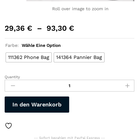
Roll over image to zoom in
29,36
€
–
93,30
€
Farbe:
Wähle Eine Option
111362 Phone Bag
141364 Pannier Bag
Quantity
Roswheel
Trockenen
Serie
Volle
In den Warenkorb
Wasserdichte
Bike
Fahrrad
Radfahren
Sattel
-- Sofort bezahlen mit PayPal Express --