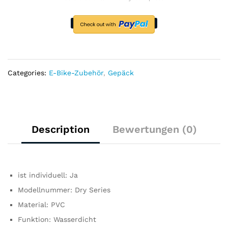
Tasche
Pannier
Tasche
Hinten
Sitz
Lenker
Tasche
Categories:
E-Bike-Zubehör
,
Gepäck
Stamm
Telefon
Fall
Halter
quantity
Description
Bewertungen (0)
ist individuell:
Ja
Modellnummer:
Dry Series
Material:
PVC
Funktion:
Wasserdicht