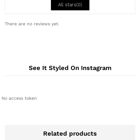
All stars(
0
)
5
There are no reviews yet.
See It Styled On Instagram
No access token
Related products