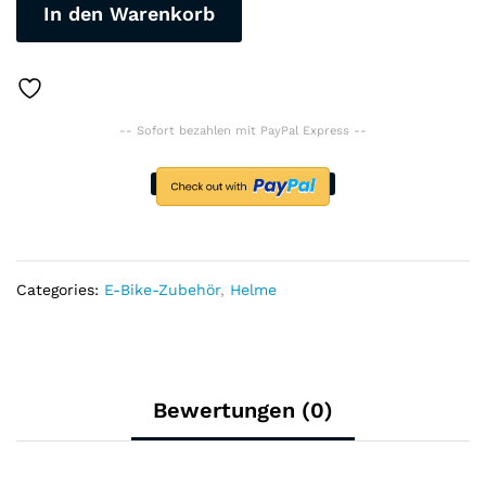
In den Warenkorb
E-
Bike-
Radfahren
atmungsaktiver
EPS-
-- Sofort bezahlen mit PayPal Express --
Schaum
und
Auto-
Super-
Licht
UNISEX
quantity
Categories:
E-Bike-Zubehör
,
Helme
Bewertungen (0)