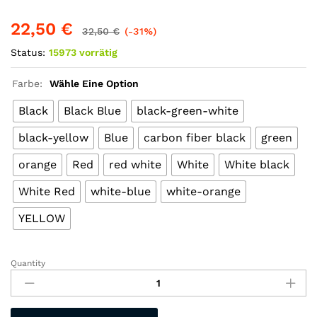
22,50
€
32,50
€
(-31%)
Status:
15973 vorrätig
Farbe:
Wähle Eine Option
Black
Black Blue
black-green-white
black-yellow
Blue
carbon fiber black
green
orange
Red
red white
White
White black
White Red
white-blue
white-orange
YELLOW
Quantity
Sicherheitshelm-
Fahrradhelm
für
Reiten-