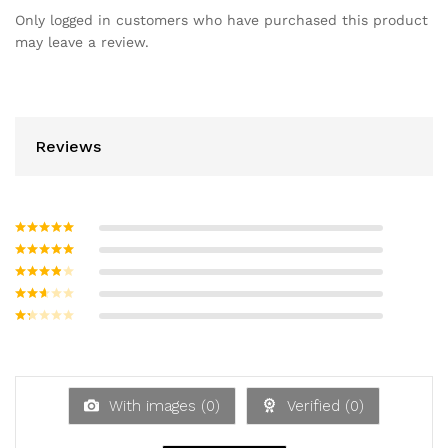
Only logged in customers who have purchased this product
may leave a review.
Reviews
Bewertet mit
5
von 5
Bewertet
mit
4
von
Bewerte
5
t mit
3
Bew
von 5
ertet
Be
mit
w
2
ert
von
et
5
mi
With images (
0
)
Verified (
0
)
t
1
vo
n