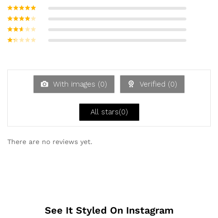
Bewertet mit
5
von 5
Bewertet
mit
4
von
Bewerte
5
t mit
3
Bew
von 5
ertet
Be
mit
w
2
ert
von
et
5
mi
With images (
0
)
Verified (
0
)
t
1
vo
n
All stars(
0
)
5
There are no reviews yet.
See It Styled On Instagram