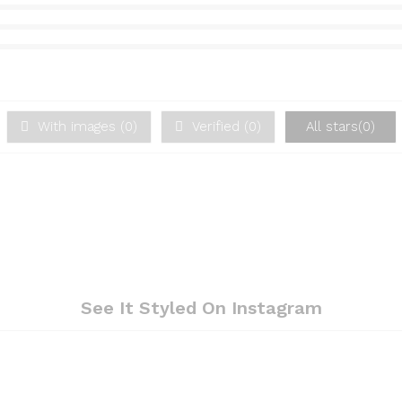
With images (
0
)
Verified (
0
)
All stars(
0
)
See It Styled On Instagram