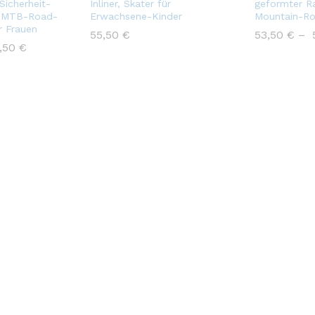
Sicherheit-
Inliner, Skater für
geformter R
r MTB-Road-
Erwachsene-Kinder
Mountain-Ro
r Frauen
55,50
€
53,50
€
–
2,50
€