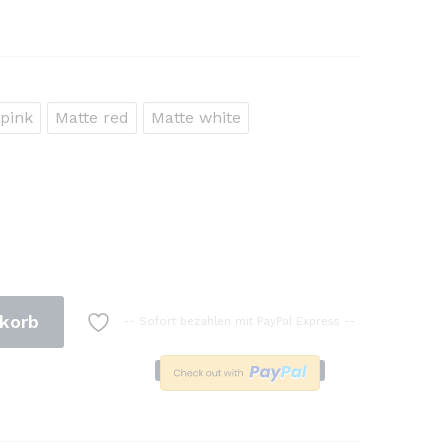
 pink
Matte red
Matte white
korb
-- Sofort bezahlen mit PayPal Express --