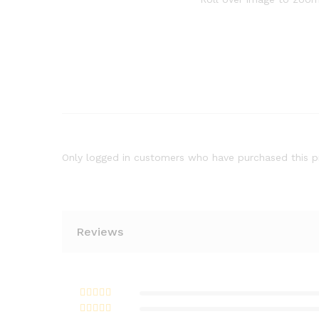
Only logged in customers who have purchased this p
Reviews
Bewertet
mit
5
von 5