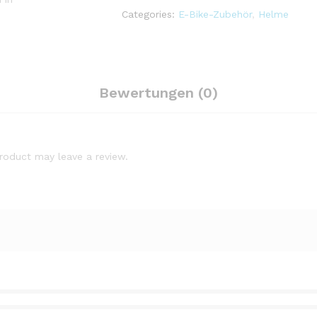
Belüftungstechnik
Categories:
E-Bike-Zubehör
,
Helme
für
Radfahren-
Klettern-
Reiten-
Skateboard-
Bewertungen (0)
Roller-
Scooter
quantity
roduct may leave a review.