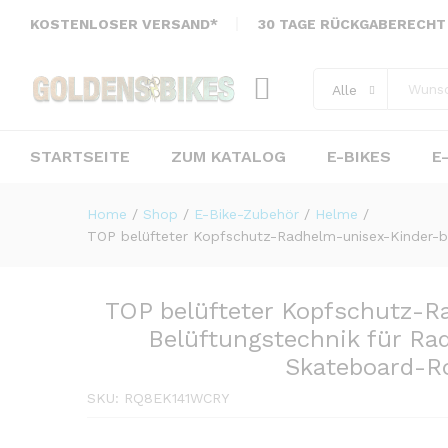
Radfahren-Klettern-Reiten-S
KOSTENLOSER VERSAND*
30 TAGE RÜCKGABERECHT
Bewertungen (0)
Alle
STARTSEITE
ZUM KATALOG
E-BIKES
E
Home
/
Shop
/
E-Bike-Zubehör
/
Helme
/
TOP belüfteter Kopfschutz-Radhelm-unisex-Kinder-be
TOP belüfteter Kopfschutz-R
Belüftungstechnik für Ra
Skateboard-Ro
SKU:
RQ8EK141WCRY