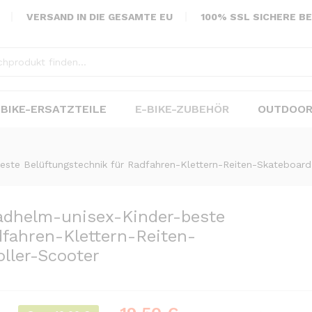
kateboard-Roller-Scooter
VERSAND IN DIE GESAMTE EU
100% SSL SICHERE B
-BIKE-ERSATZTEILE
E-BIKE-ZUBEHÖR
OUTDOOR
ste Belüftungstechnik für Radfahren-Klettern-Reiten-Skateboard
adhelm-unisex-Kinder-beste
dfahren-Klettern-Reiten-
ller-Scooter