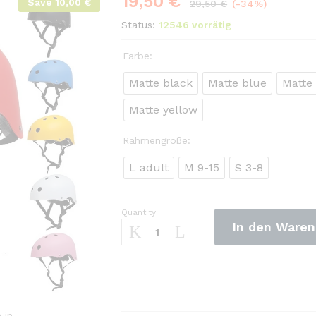
19,50
€
Save
10,00
€
29,50
€
(-34%)
Status:
12546 vorrätig
Farbe:
Matte black
Matte blue
Matte
Matte yellow
Rahmengröße:
L adult
M 9-15
S 3-8
Quantity
TOP
In den Waren
belüfteter
Kopfschutz-
Radhelm-
unisex-
Kinder-
beste
 in