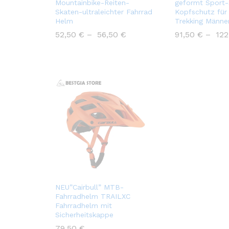
Mountainbike-Reiten-
geformt Sport-
Skaten-ultraleichter Fahrrad
Kopfschutz fü
Helm
Trekking Männe
52,50
€
–
56,50
€
91,50
€
–
12
NEU”Cairbull” MTB-
Fahrradhelm TRAILXC
Fahrradhelm mit
Sicherheitskappe
79,50
€