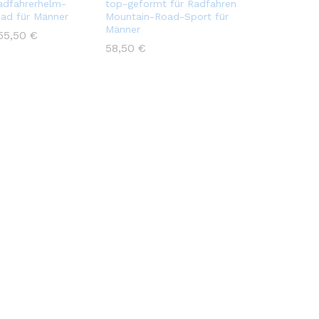
adfahrerhelm-
top-geformt für Radfahren
ad für Männer
Mountain-Road-Sport für
Männer
55,50
€
58,50
€