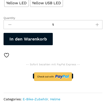
Yellow LED
Yellow USB LED
Quantity
"VICTGOAL"
Fahrradhelm
Unisex
für
In den Warenkorb
MTB-
Road-
Trekking-
Rennrad
mit
-- Sofort bezahlen mit PayPal Express --
LED-
Licht
aufladbare
Beleuchtung
mit
Visier
quantity
Categories:
E-Bike-Zubehör
,
Helme