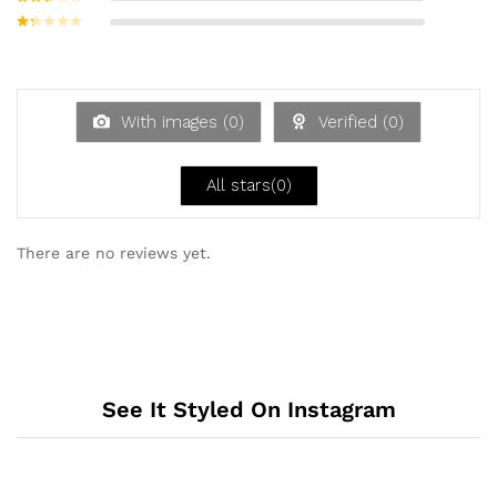
5
t mit
3
Bew
von 5
ertet
Be
mit
w
2
ert
von
et
5
mi
With images (
0
)
Verified (
0
)
t
1
vo
n
All stars(
0
)
5
There are no reviews yet.
See It Styled On Instagram