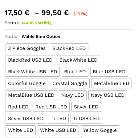
17,50
€
–
99,50
€
(-31%)
Status:
14436 vorrätig
Farbe:
Wähle Eine Option
3 Piece Goggles
BlackRed LED
BlackRed USB LED
BlackWhite LED
BlackWhite USB LED
Blue LED
Blue USB LED
Colorful Goggle
Crystal Goggle
MetalBlue LED
MetalBlue USB LED
Navy LED
Navy USB LED
Red LED
Red USB LED
Silver LED
Silver USB LED
Ti LED
Ti USB LED
White LED
White USB LED
Yellow Goggle