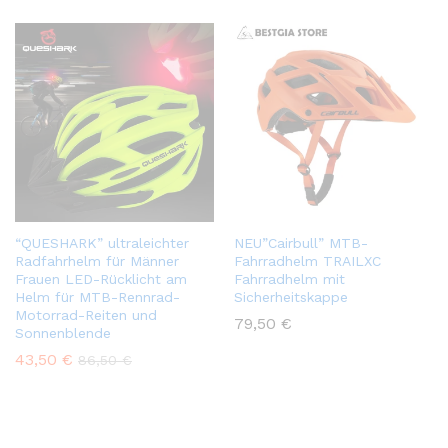
“QUESHARK” ultraleichter
NEU”Cairbull” MTB-
Radfahrhelm für Männer
Fahrradhelm TRAILXC
Frauen LED-Rücklicht am
Fahrradhelm mit
Helm für MTB-Rennrad-
Sicherheitskappe
Motorrad-Reiten und
79,50
€
Sonnenblende
43,50
€
86,50
€