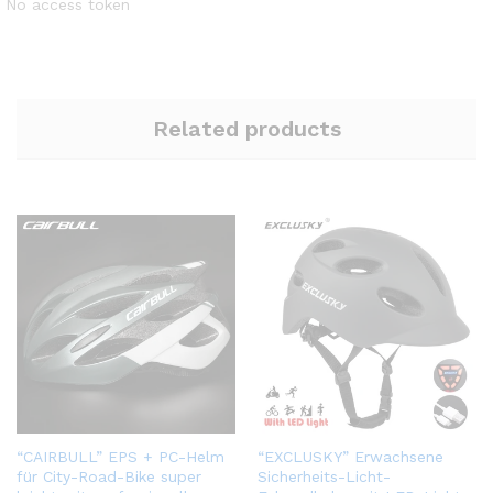
No access token
Related products
“CAIRBULL” EPS + PC-Helm
“EXCLUSKY” Erwachsene
für City-Road-Bike super
Sicherheits-Licht-