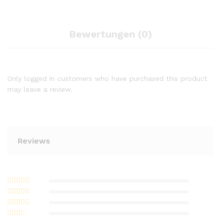
Bewertungen (0)
Only logged in customers who have purchased this product
may leave a review.
Reviews
Bewertet mit
5
von 5
Bewertet
mit
4
von
Bewerte
5
t mit
3