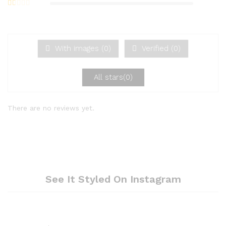
Bew
von 5
ertet
Be
mit
2
w
von
ert
5
et
mi
With images (
0
)
Verified (
0
)
t
1
vo
n
5
All stars(
0
)
There are no reviews yet.
See It Styled On Instagram