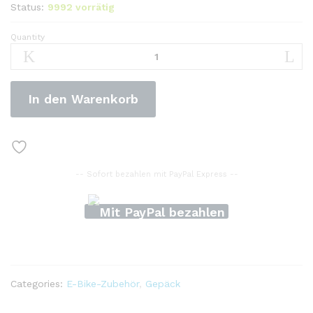
Status:
9992 vorrätig
Quantity
wasserdichte
Fahrrad-
Gepäckträgertasche-
Sattelrackgepäck
In den Warenkorb
mit
Getränkehalter
für
E-
Bike-
-- Sofort bezahlen mit PayPal Express --
Radreisen
quantity
Categories:
E-Bike-Zubehör
,
Gepäck