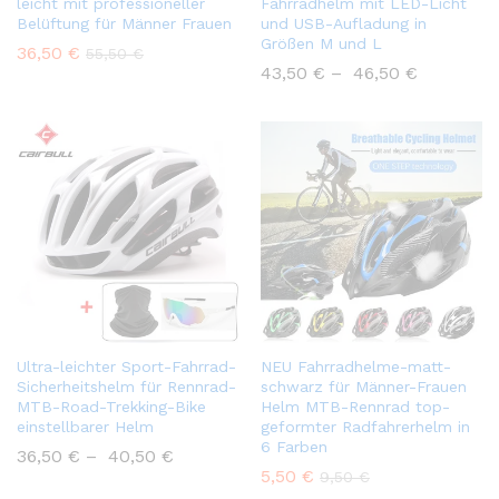
leicht mit professioneller
Fahrradhelm mit LED-Licht
Belüftung für Männer Frauen
und USB-Aufladung in
Größen M und L
36,50
€
55,50
€
43,50
€
–
46,50
€
Ultra-leichter Sport-Fahrrad-
NEU Fahrradhelme-matt-
Sicherheitshelm für Rennrad-
schwarz für Männer-Frauen
MTB-Road-Trekking-Bike
Helm MTB-Rennrad top-
einstellbarer Helm
geformter Radfahrerhelm in
6 Farben
36,50
€
–
40,50
€
5,50
€
9,50
€