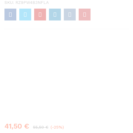
SKU:
RZ9PW4B3NFLA
Save
14,00
€
41,50
€
55,50
€
(-25%)