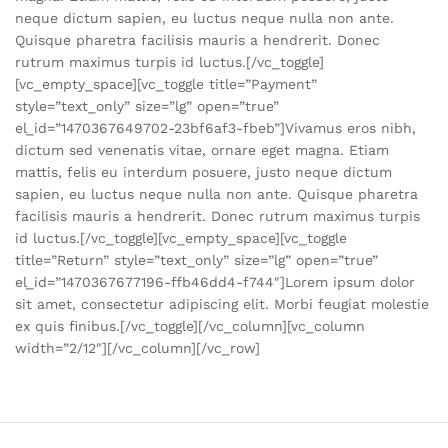
neque dictum sapien, eu luctus neque nulla non ante.
Quisque pharetra facilisis mauris a hendrerit. Donec
rutrum maximus turpis id luctus.[/vc_toggle]
[vc_empty_space][vc_toggle title=”Payment”
style=”text_only” size=”lg” open=”true”
el_id=”1470367649702-23bf6af3-fbeb”]Vivamus eros nibh,
dictum sed venenatis vitae, ornare eget magna. Etiam
mattis, felis eu interdum posuere, justo neque dictum
sapien, eu luctus neque nulla non ante. Quisque pharetra
facilisis mauris a hendrerit. Donec rutrum maximus turpis
id luctus.[/vc_toggle][vc_empty_space][vc_toggle
title=”Return” style=”text_only” size=”lg” open=”true”
el_id=”1470367677196-ffb46dd4-f744″]Lorem ipsum dolor
sit amet, consectetur adipiscing elit. Morbi feugiat molestie
ex quis finibus.[/vc_toggle][/vc_column][vc_column
width=”2/12″][/vc_column][/vc_row]