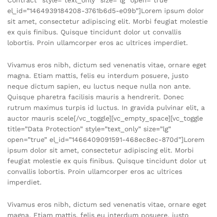
Contract” style=”text_only” size=”lg” open=”true”
el_id=”1464939184208-3761b6d5-e09b”]Lorem ipsum dolor
sit amet, consectetur adipiscing elit. Morbi feugiat molestie
ex quis finibus. Quisque tincidunt dolor ut convallis
lobortis. Proin ullamcorper eros ac ultrices imperdiet.
Vivamus eros nibh, dictum sed venenatis vitae, ornare eget
magna. Etiam mattis, felis eu interdum posuere, justo
neque dictum sapien, eu luctus neque nulla non ante.
Quisque pharetra facilisis mauris a hendrerit. Donec
rutrum maximus turpis id luctus. In gravida pulvinar elit, a
auctor mauris scele[/vc_toggle][vc_empty_space][vc_toggle
title=”Data Protection” style=”text_only” size=”lg”
open=”true” el_id=”1466409091591-468ec8ec-870d”]Lorem
ipsum dolor sit amet, consectetur adipiscing elit. Morbi
feugiat molestie ex quis finibus. Quisque tincidunt dolor ut
convallis lobortis. Proin ullamcorper eros ac ultrices
imperdiet.
Vivamus eros nibh, dictum sed venenatis vitae, ornare eget
magna. Etiam mattis, felis eu interdum posuere, justo