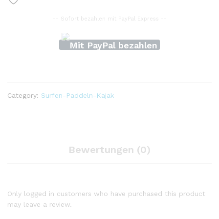
Paddle
Board
-- Sofort bezahlen mit PayPal Express --
Ankle
Leine
Sups
Bord
Fuß
Bein
Seil
Category:
Surfen-Paddeln-Kajak
surfbrett
Floß
Kajak
Seil
quantity
Bewertungen (0)
Only logged in customers who have purchased this product
may leave a review.