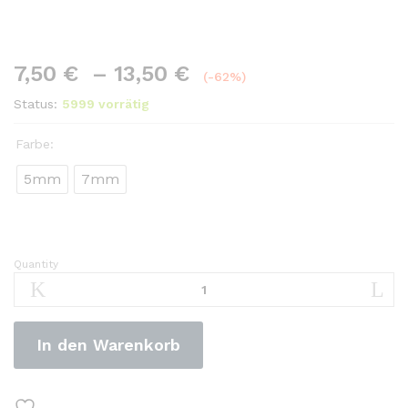
7,50
€
–
13,50
€
(-62%)
Status:
5999 vorrätig
Farbe:
5mm
7mm
Quantity
5mm/7mm
Coiled
Surfbrett
Leine
In den Warenkorb
Surfen
Stand
UP